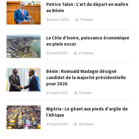
Patrice Talon : L’art du départ en maître
au Bénin
14 mars 2025
9
Views
La Côte d’Ivoire, puissance économique
en plein essor
23 avril 2025
21
Views
Bénin : Romuald Wadagni désigné
candidat de la majorité présidentielle
pour 2026
31 août 2025
3
Views
Nigéria : Le géant aux pieds d’argile de
l’Afrique
19 avril 2025
18
Views