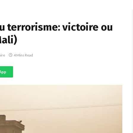
u terrorisme: victoire ou
ali)
ire
4 Mins Read
App