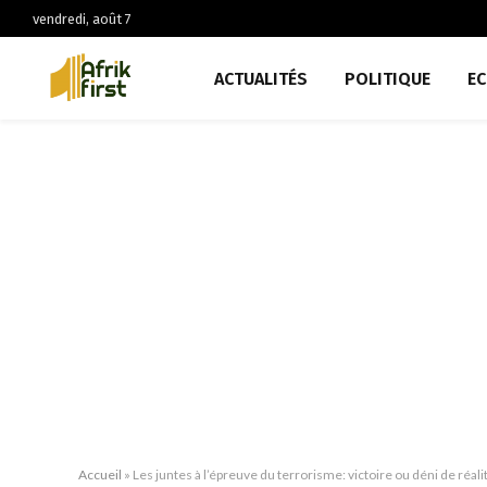
vendredi, août 7
ACTUALITÉS
POLITIQUE
E
Accueil
»
Les juntes à l’épreuve du terrorisme: victoire ou déni de réali