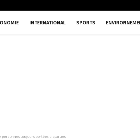
CONOMIE
INTERNATIONAL
SPORTS
ENVIRONNEME
ix personnes toujours portées disparues