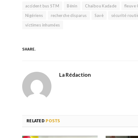
accident bus STM
Bénin
Chaïbou Kadade
fleuve
Nigériens
recherche disparus
Savè
sécurité routi
victimes inhumées
SHARE.
La Rédaction
RELATED
POSTS