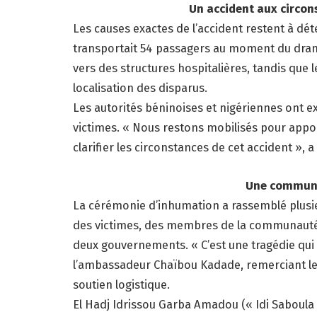
Un accident aux circons
Les causes exactes de l’accident restent à dé
transportait 54 passagers au moment du dram
vers des structures hospitalières, tandis que
localisation des disparus.
Les autorités béninoises et nigériennes ont ex
victimes. « Nous restons mobilisés pour appor
clarifier les circonstances de cet accident », 
Une communauté en
La cérémonie d’inhumation a rassemblé plusi
des victimes, des membres de la communauté 
deux gouvernements. « C’est une tragédie qui 
l’ambassadeur Chaïbou Kadade, remerciant les 
soutien logistique.
El Hadj Idrissou Garba Amadou (« Idi Saboula »