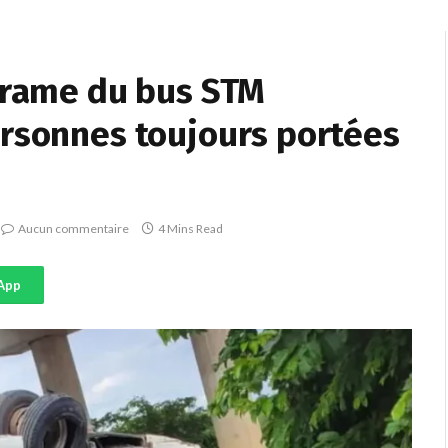
 drame du bus STM
ersonnes toujours portées
Aucun commentaire
4 Mins Read
App