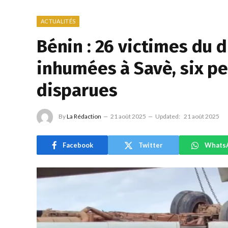
ACTUALITÉS
Bénin : 26 victimes du
inhumées à Savè, six p
disparues
By
La Rédaction
21 août 2025
Updated:
21 août 2025
Facebook
Twitter
Whats