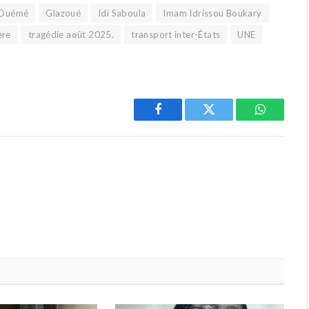
 Ouémé
Glazoué
Idi Saboula
Imam Idrissou Boukary
ère
tragédie août 2025.
transport inter-États
UNE
Facebook
Twitter
WhatsAp