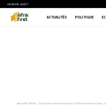
vendredi, août 7
ACTUALITÉS
POLITIQUE
E
Accueil
»
Bénin : 26 victimes du drame du bus STM inhumées à Savè, s