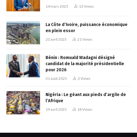
14 mars 2025
13
Views
La Côte d’Ivoire, puissance économique
en plein essor
23 avril 2025
21
Views
Bénin : Romuald Wadagni désigné
candidat de la majorité présidentielle
pour 2026
31 août 2025
3
Views
Nigéria : Le géant aux pieds d’argile de
l’Afrique
19 avril 2025
18
Views