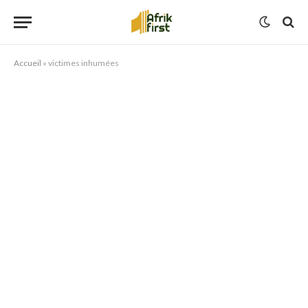
Accueil
»
victimes inhumées