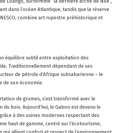
l de Loango, surnommé “la dernière arche de Noé”,
ant dans l’océan Atlantique, tandis que la réserve
UNESCO, combine art rupestre préhistorique et
équilibre subtil entre exploitation des
ble. Traditionnellement dépendant de ses
ucteur de pétrole d’Afrique subsaharienne – le
se de son économie.
ortation de grumes, s’est transformé avec le
 du bois. Aujourd’hui, le Gabon est devenu le
 grâce à des usines modernes respectant des
sme haut de gamme, centré sur l’écotourisme,
qui allient confort et respect de l’environnement.