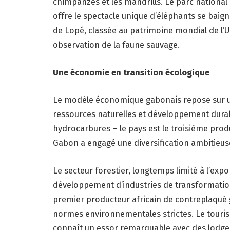
chimpanzés et les mandrills. Le parc nationa
offre le spectacle unique d’éléphants se baign
de Lopé, classée au patrimoine mondial de l’
observation de la faune sauvage.
Une économie en transition écologique
Le modèle économique gabonais repose sur un 
ressources naturelles et développement dura
hydrocarbures – le pays est le troisième prod
Gabon a engagé une diversification ambitieu
Le secteur forestier, longtemps limité à l’exp
développement d’industries de transformation
premier producteur africain de contreplaqué
normes environnementales strictes. Le touri
connaît un essor remarquable avec des lodges 