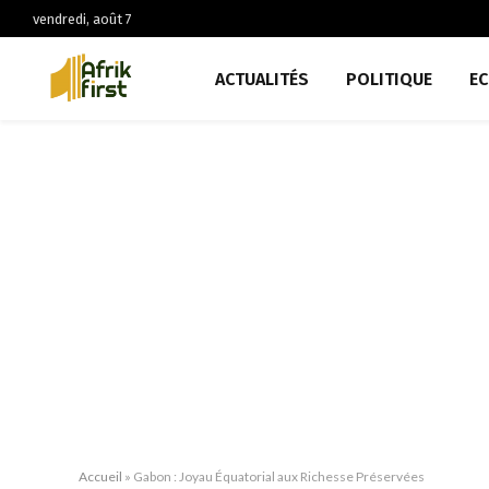
vendredi, août 7
ACTUALITÉS
POLITIQUE
E
Accueil
»
Gabon : Joyau Équatorial aux Richesse Préservées