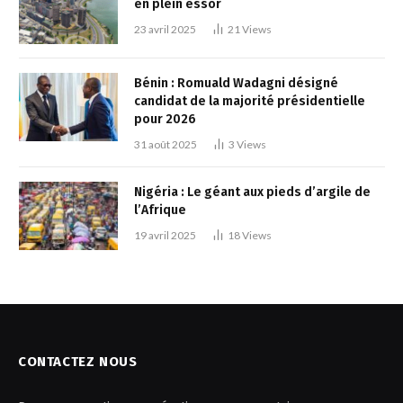
en plein essor
23 avril 2025
21
Views
Bénin : Romuald Wadagni désigné
candidat de la majorité présidentielle
pour 2026
31 août 2025
3
Views
Nigéria : Le géant aux pieds d’argile de
l’Afrique
19 avril 2025
18
Views
CONTACTEZ NOUS