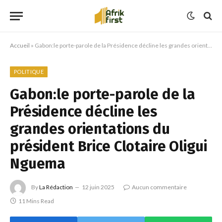
Accueil
»
Gabon:le porte-parole de la Présidence décline les grandes orientations du président Brice Clotaire Oligui Nguema
POLITIQUE
Gabon:le porte-parole de la
Présidence décline les
grandes orientations du
président Brice Clotaire Oligui
Nguema
By
La Rédaction
12 juin 2025
Aucun commentaire
11 Mins Read