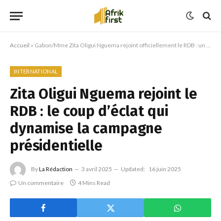
Accueil
»
Gabon/Mme Zita Oligui Nguema rejoint officiellement le RDB : un coup de maître pour la campagne présidentielle
INTERNATIONAL
Zita Oligui Nguema rejoint le
RDB : le coup d’éclat qui
dynamise la campagne
présidentielle
By
La Rédaction
3 avril 2025
Updated:
16 juin 2025
Un commentaire
4 Mins Read