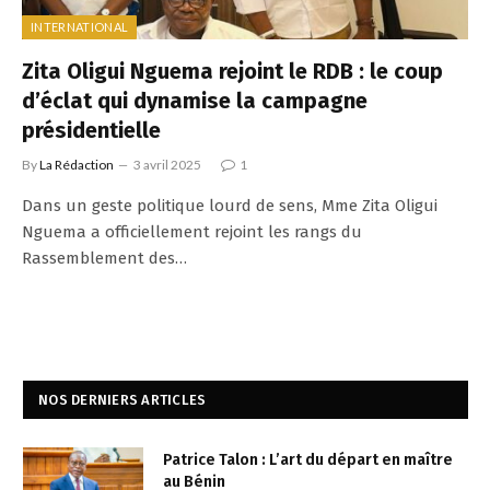
INTERNATIONAL
Zita Oligui Nguema rejoint le RDB : le coup
d’éclat qui dynamise la campagne
présidentielle
By
La Rédaction
3 avril 2025
1
Dans un geste politique lourd de sens, Mme Zita Oligui
Nguema a officiellement rejoint les rangs du
Rassemblement des…
NOS DERNIERS ARTICLES
Patrice Talon : L’art du départ en maître
au Bénin