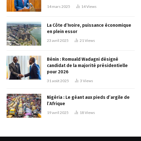
14 mars 2025
14
Views
La Côte d’Ivoire, puissance économique
en plein essor
23 avril 2025
21
Views
Bénin : Romuald Wadagni désigné
candidat de la majorité présidentielle
pour 2026
31 août 2025
3
Views
Nigéria : Le géant aux pieds d’argile de
l’Afrique
19 avril 2025
18
Views