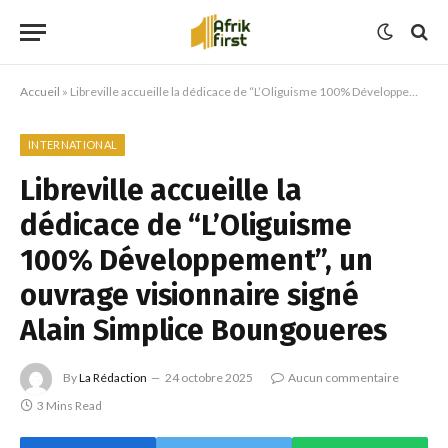
Accueil
»
Libreville accueille la dédicace de “L’Oliguisme 100% Développement”, un ouvrage visionnaire signé Alain Simplice Boungoueres
INTERNATIONAL
Libreville accueille la
dédicace de “L’Oliguisme
100% Développement”, un
ouvrage visionnaire signé
Alain Simplice Boungoueres
By
La Rédaction
24 octobre 2025
Aucun commentaire
3 Mins Read