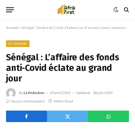
Accueil
»
Sénégal : l’ombre du Covid-19 plane sur d’anciens hauts responsables
ECONOMIE
Sénégal : L’affaire des fonds
anti-Covid éclate au grand
jour
By
La Rédaction
19 avril 2025
Updated:
18 juin 2025
Aucun commentaire
4 Mins Read