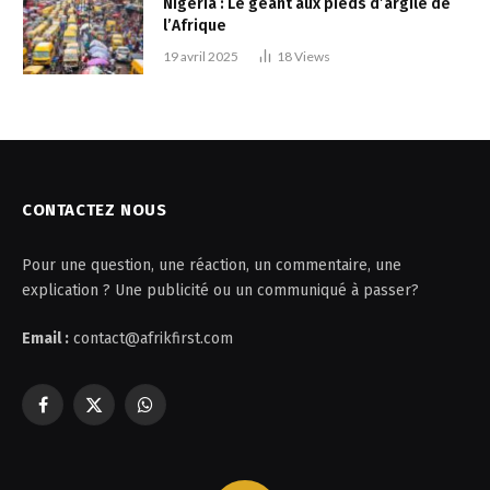
Nigéria : Le géant aux pieds d’argile de
l’Afrique
19 avril 2025
18
Views
CONTACTEZ NOUS
Pour une question, une réaction, un commentaire, une
explication ? Une publicité ou un communiqué à passer?
Email :
contact@afrikfirst.com
Facebook
X
WhatsApp
(Twitter)