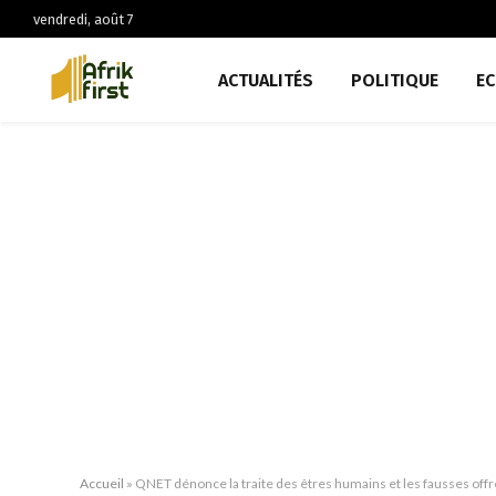
vendredi, août 7
ACTUALITÉS
POLITIQUE
E
Accueil
»
QNET dénonce la traite des êtres humains et les fausses off