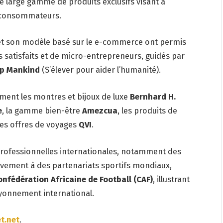
 large gamme de produits exclusifs visant à
es consommateurs.
 et son modèle basé sur le e-commerce ont permis
satisfaits et de micro-entrepreneurs, guidés par
lp Mankind
(S’élever pour aider l’humanité).
ent les montres et bijoux de luxe
Bernhard H.
e
, la gamme bien-être
Amezcua
, les produits de
 les offres de voyages
QVI
.
rofessionnelles internationales, notamment des
tivement à des partenariats sportifs mondiaux,
onfédération Africaine de Football (CAF)
, illustrant
ayonnement international.
t.net
.