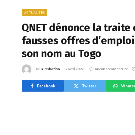
ACTUALITÉS
QNET dénonce la traite 
fausses offres d’emplo
son nom au Togo
By
La Rédaction
7 avril 2026
Aucun commentaire
Facebook
Twitter
Whats