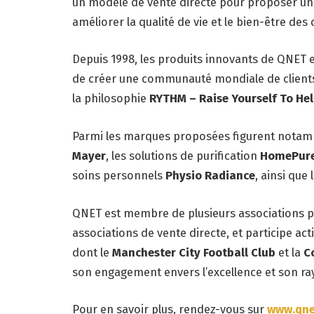
un modèle de vente directe pour proposer une
améliorer la qualité de vie et le bien-être d
Depuis 1998, les produits innovants de QNET
de créer une communauté mondiale de clients 
la philosophie
RYTHM – Raise Yourself To He
Parmi les marques proposées figurent notamm
Mayer
, les solutions de purification
HomePur
soins personnels
Physio Radiance
, ainsi que
QNET est membre de plusieurs associations p
associations de vente directe, et participe ac
dont le
Manchester City Football Club
et la
C
son engagement envers l’excellence et son r
Pour en savoir plus, rendez-vous sur
www.qne