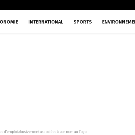
CONOMIE
INTERNATIONAL
SPORTS
ENVIRONNEME
res d’emploi abusivement associées à son nom au Togo