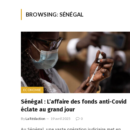
BROWSING:
SÉNÉGAL
ECONOMIE
Sénégal : L’affaire des fonds anti-Covid
éclate au grand jour
By
La Rédaction
19 avril 2025
0
Au Sénégal, une vaste opération judiciaire met en