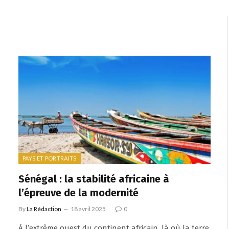
PAYS ET PORTRAITS
Sénégal : la stabilité africaine à
l’épreuve de la modernité
By
La Rédaction
18 avril 2025
0
À l’extrême ouest du continent africain, là où la terre