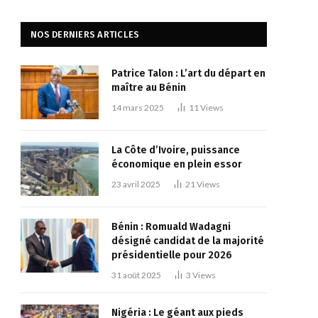
NOS DERNIERS ARTICLES
Patrice Talon : L’art du départ en
maître au Bénin
14 mars 2025
11
Views
La Côte d’Ivoire, puissance
économique en plein essor
23 avril 2025
21
Views
Bénin : Romuald Wadagni
désigné candidat de la majorité
présidentielle pour 2026
31 août 2025
3
Views
Nigéria : Le géant aux pieds