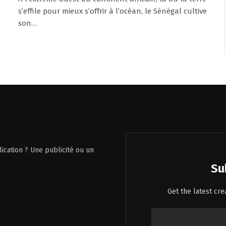
s’effile pour mieux s’offrir à l’océan, le Sénégal cultive
son…
ication ? Une publicité ou un
Su
Get the latest cr