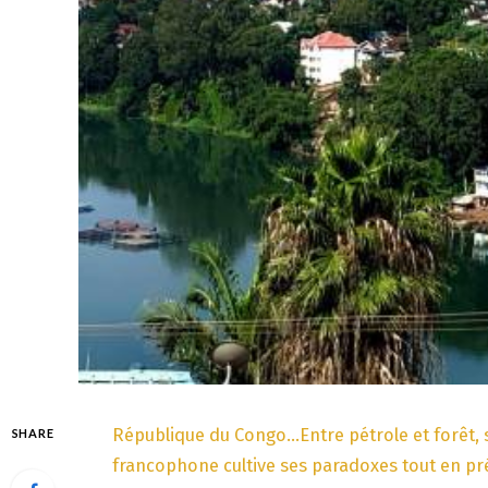
République du Congo…Entre pétrole et forêt, sta
SHARE
francophone cultive ses paradoxes tout en p