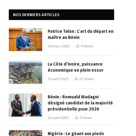
NOS DERNIERS ARTICLES
Patrice Talon : L’art du départ en
maître au Bénin
14 mars 2025
9
Views
La Côte d’Ivoire, puissance
économique en plein essor
23 avril 2025
21
Views
Bénin : Romuald Wadagni
désigné candidat de la majorité
présidentielle pour 2026
31 août 2025
3
Views
Nigéria : Le géant aux pieds