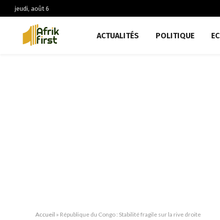
jeudi, août 6
ACTUALITÉS
POLITIQUE
E
Accueil
»
République du Congo : Stabilité fragile sur la rive droite