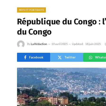
PAYS ET PORTRAITS
République du Congo : l
du Congo
By
La Rédaction
19 avril 2025
Updated:
18 juin 2025
Facebook
Twitter
Whats