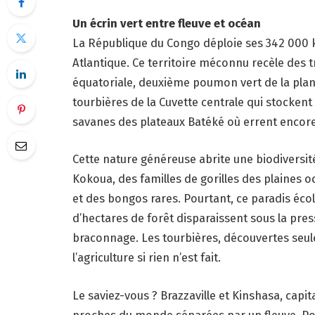
Un écrin vert entre fleuve et océan
La République du Congo déploie ses 342 000 k
Atlantique. Ce territoire méconnu recèle des t
équatoriale, deuxième poumon vert de la planè
tourbières de la Cuvette centrale qui stockent
savanes des plateaux Batéké où errent encore
Cette nature généreuse abrite une biodiversit
Kokoua, des familles de gorilles des plaines 
et des bongos rares. Pourtant, ce paradis éco
d’hectares de forêt disparaissent sous la pressi
braconnage. Les tourbières, découvertes seul
l’agriculture si rien n’est fait.
Le saviez-vous ? Brazzaville et Kinshasa, capita
proches du monde séparées par un fleuve. Pou