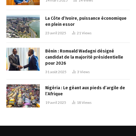
14 mars 2025
14
Views
La Côte d’Ivoire, puissance économique
en plein essor
23 avril 2025
21
Views
Bénin : Romuald Wadagni désigné
candidat de la majorité présidentielle
pour 2026
31 août 2025
3
Views
Nigéria : Le géant aux pieds d’argile de
l’Afrique
19 avril 2025
18
Views