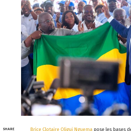
Brice Clotaire Oligui Nguema
pose les bases d
SHARE