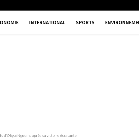
CONOMIE
INTERNATIONAL
SPORTS
ENVIRONNEME
ots d’Oligui Nguema après sa victoire écrasante