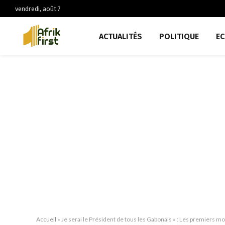
vendredi, août 7
ACTUALITÉS
POLITIQUE
E
Accueil
»
Je serai le Président de tous les Gabonais » : Les premiers m