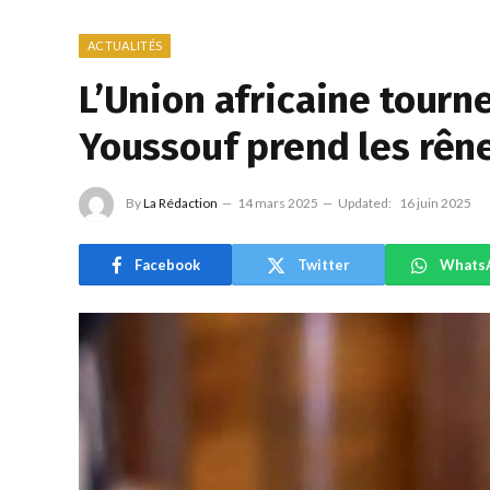
ACTUALITÉS
L’Union africaine tourn
Youssouf prend les rên
By
La Rédaction
14 mars 2025
Updated:
16 juin 2025
Facebook
Twitter
Whats