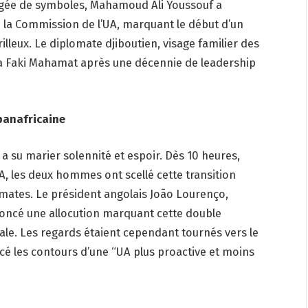
rgée de symboles, Mahamoud Ali Youssouf a
e la Commission de l’UA, marquant le début d’un
lleux. Le diplomate djiboutien, visage familier des
sa Faki Mahamat après une décennie de leadership
panafricaine
su marier solennité et espoir. Dès 10 heures,
UA, les deux hommes ont scellé cette transition
omates. Le président angolais João Lourenço,
noncé une allocution marquant cette double
ntale. Les regards étaient cependant tournés vers le
acé les contours d’une “UA plus proactive et moins