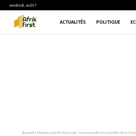
vendredi, août 7
ACTUALITÉS
POLITIQUE
E
Accueil
»
Mahamoud Ali Youssouf : une nouvelle ère à la tête de la Com