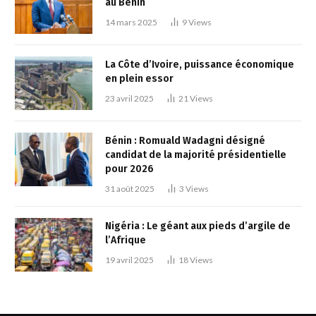
au Bénin
14 mars 2025
9
Views
La Côte d’Ivoire, puissance économique
en plein essor
23 avril 2025
21
Views
Bénin : Romuald Wadagni désigné
candidat de la majorité présidentielle
pour 2026
31 août 2025
3
Views
Nigéria : Le géant aux pieds d’argile de
l’Afrique
19 avril 2025
18
Views