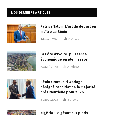
NOS DERNIERS ARTICLES
Patrice Talon : L’art du départ en
maître au Bénin
14 mars 2025
8
Views
La Côte d’Ivoire, puissance
économique en plein essor
23 avril 2025
21
Views
Bénin : Romuald Wadagni
désigné candidat de la majorité
présidentielle pour 2026
31 août 2025
3
Views
Nigéria : Le géant aux pieds