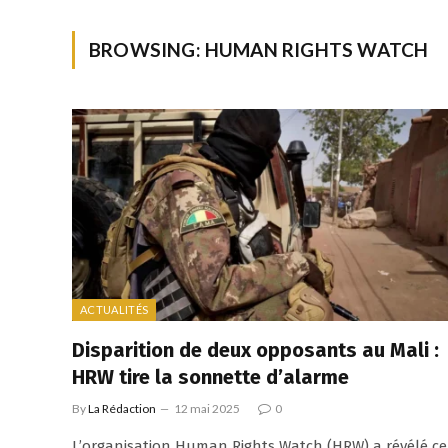
BROWSING:
HUMAN RIGHTS WATCH
ACTUALITÉS
Disparition de deux opposants au Mali :
HRW tire la sonnette d’alarme
By
La Rédaction
12 mai 2025
0
L’organisation Human Rights Watch (HRW) a révélé ce