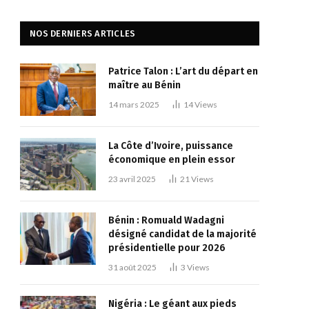
NOS DERNIERS ARTICLES
Patrice Talon : L’art du départ en
maître au Bénin
14 mars 2025
14
Views
La Côte d’Ivoire, puissance
économique en plein essor
23 avril 2025
21
Views
Bénin : Romuald Wadagni
désigné candidat de la majorité
présidentielle pour 2026
31 août 2025
3
Views
Nigéria : Le géant aux pieds