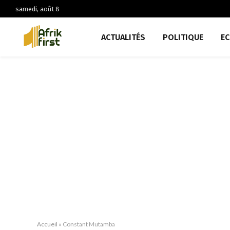
samedi, août 8
ACTUALITÉS
POLITIQUE
E
Accueil
»
Constant Mutamba