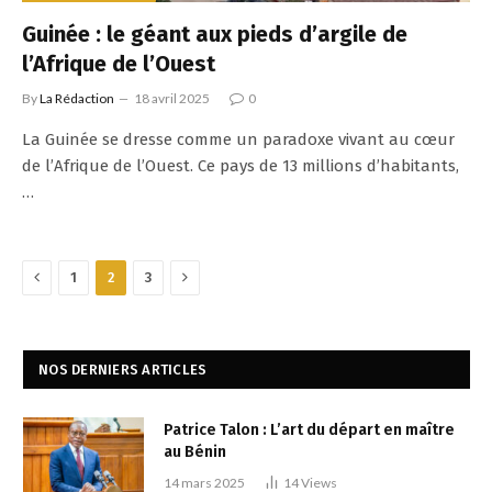
Guinée : le géant aux pieds d’argile de
l’Afrique de l’Ouest
By
La Rédaction
18 avril 2025
0
La Guinée se dresse comme un paradoxe vivant au cœur
de l’Afrique de l’Ouest. Ce pays de 13 millions d’habitants,
…
Previous
Next
1
2
3
NOS DERNIERS ARTICLES
Patrice Talon : L’art du départ en maître
au Bénin
14 mars 2025
14
Views