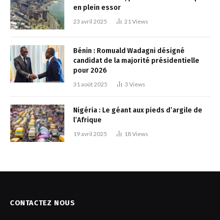
en plein essor
23 avril 2025
21
Views
Bénin : Romuald Wadagni désigné
candidat de la majorité présidentielle
pour 2026
31 août 2025
3
Views
Nigéria : Le géant aux pieds d’argile de
l’Afrique
19 avril 2025
18
Views
CONTACTEZ NOUS