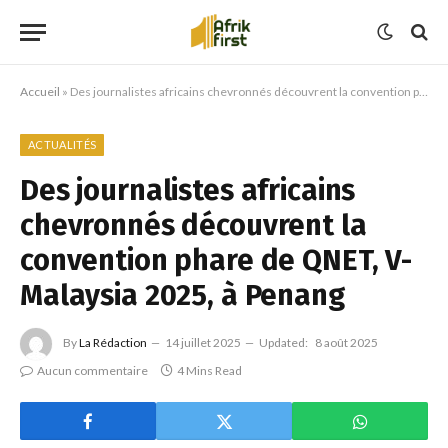
Accueil
»
Des journalistes africains chevronnés découvrent la convention phare de QNET, V-Malaysia 2025, à Penang
ACTUALITÉS
Des journalistes africains
chevronnés découvrent la
convention phare de QNET, V-
Malaysia 2025, à Penang
By
La Rédaction
14 juillet 2025
Updated:
8 août 2025
Aucun commentaire
4 Mins Read