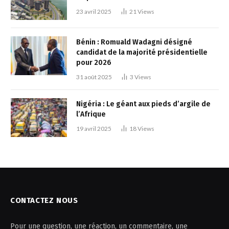
23 avril 2025
21
Views
Bénin : Romuald Wadagni désigné
candidat de la majorité présidentielle
pour 2026
31 août 2025
3
Views
Nigéria : Le géant aux pieds d’argile de
l’Afrique
19 avril 2025
18
Views
CONTACTEZ NOUS
Pour une question, une réaction, un commentaire, une