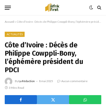
Accueil
»
Côte d’Ivoire : Décès de Philippe Cowppli-Bony, l’éphémère président du PDCI
ACTUALITÉS
Côte d’Ivoire : Décès de
Philippe Cowppli-Bony,
l’éphémère président du
PDCI
By
La Rédaction
8 mai 2025
Aucun commentaire
3 Mins Read