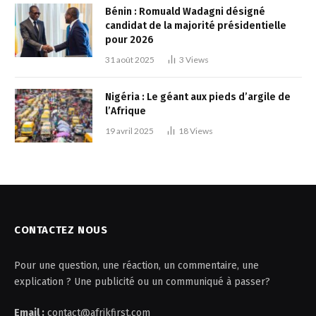
Bénin : Romuald Wadagni désigné
candidat de la majorité présidentielle
pour 2026
31 août 2025
3
Views
Nigéria : Le géant aux pieds d’argile de
l’Afrique
19 avril 2025
18
Views
CONTACTEZ NOUS
Pour une question, une réaction, un commentaire, une
explication ? Une publicité ou un communiqué à passer?
Email :
contact@afrikfirst.com