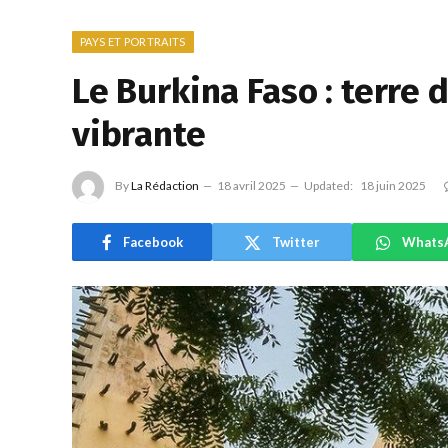
PAYS ET PORTRAITS
Le Burkina Faso : terre 
vibrante
By
La Rédaction
18 avril 2025
Updated:
18 juin 2025
Facebook
Twitter
Whats