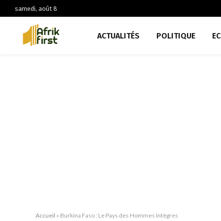
samedi, août 8
ACTUALITÉS
POLITIQUE
E
Accueil
»
Burkina Faso : Le Pays des Hommes Intègres