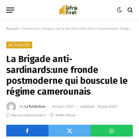
Accueil
»
Cameroun: L’Impact sur la Société civile et les mouvements d’opposition
ACTUALITÉS
La Brigade anti-
sardinards:une fronde
postmoderne qui bouscule le
régime camerounais
By
La Rédaction
14 mars 2025
Updated:
16 juin 2025
Aucun commentaire
4 Mins Read