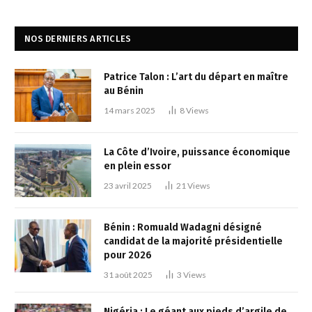
NOS DERNIERS ARTICLES
Patrice Talon : L’art du départ en maître
au Bénin
14 mars 2025
8
Views
La Côte d’Ivoire, puissance économique
en plein essor
23 avril 2025
21
Views
Bénin : Romuald Wadagni désigné
candidat de la majorité présidentielle
pour 2026
31 août 2025
3
Views
Nigéria : Le géant aux pieds d’argile de