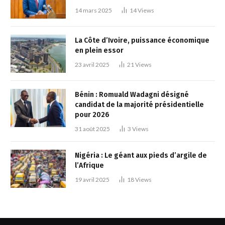
14 mars 2025
14
Views
La Côte d’Ivoire, puissance économique
en plein essor
23 avril 2025
21
Views
Bénin : Romuald Wadagni désigné
candidat de la majorité présidentielle
pour 2026
31 août 2025
3
Views
Nigéria : Le géant aux pieds d’argile de
l’Afrique
19 avril 2025
18
Views