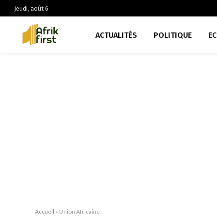
jeudi, août 6
ACTUALITÉS
POLITIQUE
E
Accueil
»
Union Africaine