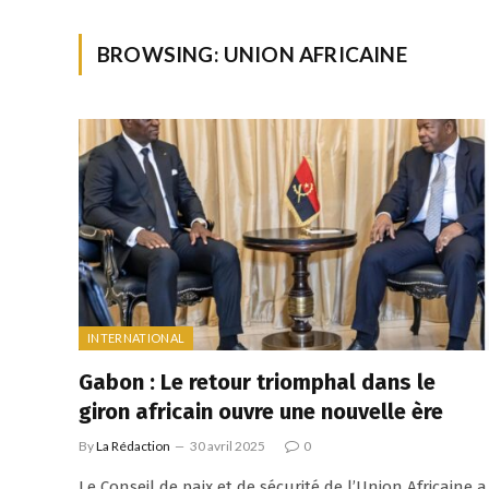
BROWSING:
UNION AFRICAINE
INTERNATIONAL
Gabon : Le retour triomphal dans le
giron africain ouvre une nouvelle ère
By
La Rédaction
30 avril 2025
0
Le Conseil de paix et de sécurité de l’Union Africaine a