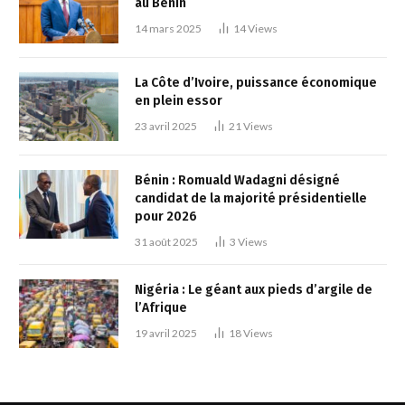
au Bénin
14 mars 2025
14
Views
La Côte d’Ivoire, puissance économique
en plein essor
23 avril 2025
21
Views
Bénin : Romuald Wadagni désigné
candidat de la majorité présidentielle
pour 2026
31 août 2025
3
Views
Nigéria : Le géant aux pieds d’argile de
l’Afrique
19 avril 2025
18
Views