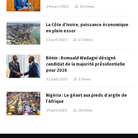
14 mars 2025
10
Views
La Côte d’Ivoire, puissance économique
en plein essor
23 avril 2025
21
Views
Bénin : Romuald Wadagni désigné
candidat de la majorité présidentielle
pour 2026
31 août 2025
3
Views
Nigéria : Le géant aux pieds d’argile de
l’Afrique
19 avril 2025
18
Views