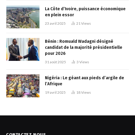
La Côte d’Ivoire, puissance économique
en plein essor
23 avril 2025
21
Views
Bénin : Romuald Wadagni désigné
candidat de la majorité présidentielle
pour 2026
31 août 2025
3
Views
Nigéria : Le géant aux pieds d’argile de
l’Afrique
19 avril 2025
18
Views
CONTACTEZ NOUS