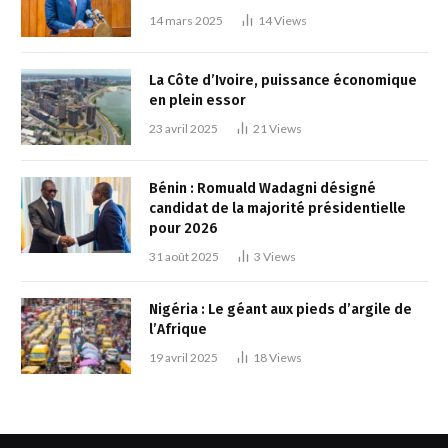
14 mars 2025
14
Views
La Côte d’Ivoire, puissance économique
en plein essor
23 avril 2025
21
Views
Bénin : Romuald Wadagni désigné
candidat de la majorité présidentielle
pour 2026
31 août 2025
3
Views
Nigéria : Le géant aux pieds d’argile de
l’Afrique
19 avril 2025
18
Views