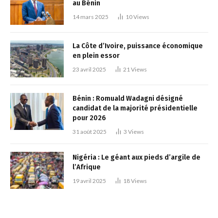
au Bénin
14 mars 2025
10
Views
La Côte d’Ivoire, puissance économique
en plein essor
23 avril 2025
21
Views
Bénin : Romuald Wadagni désigné
candidat de la majorité présidentielle
pour 2026
31 août 2025
3
Views
Nigéria : Le géant aux pieds d’argile de
l’Afrique
19 avril 2025
18
Views