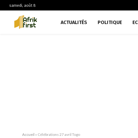
samedi, août 8
ACTUALITÉS
POLITIQUE
E
Accueil
»
Célébrations 27 avril Togo