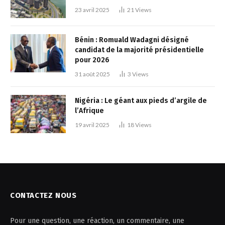
23 avril 2025
21
Views
Bénin : Romuald Wadagni désigné
candidat de la majorité présidentielle
pour 2026
31 août 2025
3
Views
Nigéria : Le géant aux pieds d’argile de
l’Afrique
19 avril 2025
18
Views
CONTACTEZ NOUS
Pour une question, une réaction, un commentaire, une