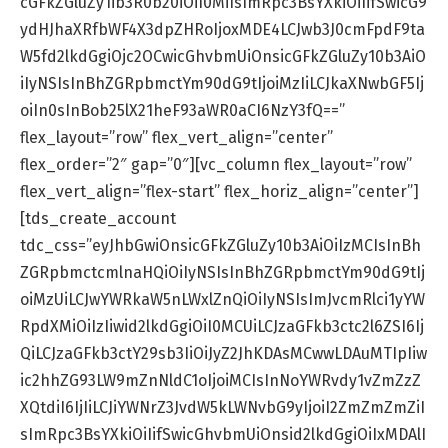
cGFkZGluZy1ib3R0b20iOiI0MiIsImRpc3BsYXkiOiIifSwicG9
ydHJhaXRfbWF4X3dpZHRoIjoxMDE4LCJwb3J0cmFpdF9ta
W5fd2lkdGgiOjc2OCwicGhvbmUiOnsicGFkZGluZy10b3AiO
iIyNSIsInBhZGRpbmctYm90dG9tIjoiMzIiLCJkaXNwbGF5Ij
oiIn0sInBob25lX21heF93aWR0aCI6NzY3fQ==”
flex_layout=”row” flex_vert_align=”center”
flex_order=”2″ gap=”0″][vc_column flex_layout=”row”
flex_vert_align=”flex-start” flex_horiz_align=”center”]
[tds_create_account
tdc_css=”eyJhbGwiOnsicGFkZGluZy10b3AiOiIzMCIsInBh
ZGRpbmctcmlnaHQiOiIyNSIsInBhZGRpbmctYm90dG9tIj
oiMzUiLCJwYWRkaW5nLWxlZnQiOiIyNSIsImJvcmRlci1yYW
RpdXMiOiIzIiwid2lkdGgiOiI0MCUiLCJzaGFkb3ctc2l6ZSI6Ij
QiLCJzaGFkb3ctY29sb3IiOiJyZ2JhKDAsMCwwLDAuMTIpIiw
ic2hhZG93LW9mZnNldC1oIjoiMCIsInNoYWRvdy1vZmZzZ
XQtdiI6IjIiLCJiYWNrZ3JvdW5kLWNvbG9yIjoiI2ZmZmZmZiI
sImRpc3BsYXkiOiIifSwicGhvbmUiOnsid2lkdGgiOiIxMDAlI