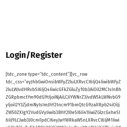
Login/Register
[tdc_zone type=”tdc_content”][vc_row
tdc_css=”eyJhbGwiOnsibWFyZ2luLXRvcCI6IjQ4IiwibWFyZ
2luLWJvdHRvbSI6IjQ4IiwicGFkZGluZy10b3AiOiI2MCIsInBh
ZGRpbmctYm90dG9tIjoiNjAiLCJiYWNrZ3JvdW5kLWNvbG9
yIjoiI2Y3ZjdmNyIsImJhY2tncm91bmQtcG9zaXRpb24iOiJj
ZW50ZXIgY2VudGVyIiwib3BhY2l0eSI6Ii41IiwiZGlzcGxheSI
6IiJ9LCJwb3J0cmFpdCI6eyJwYWRkaW5nLXRvcCI6IjM1Iiwi