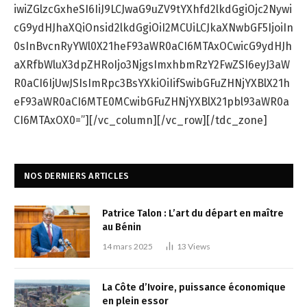
iwiZGlzcGxheSI6IiJ9LCJwaG9uZV9tYXhfd2lkdGgiOjc2Nywi
cG9ydHJhaXQiOnsid2lkdGgiOiI2MCUiLCJkaXNwbGF5IjoiIn
0sInBvcnRyYWl0X21heF93aWR0aCI6MTAxOCwicG9ydHJh
aXRfbWluX3dpZHRoIjo3NjgsImxhbmRzY2FwZSI6eyJ3aW
R0aCI6IjUwJSIsImRpc3BsYXkiOiIifSwibGFuZHNjYXBlX21h
eF93aWR0aCI6MTE0MCwibGFuZHNjYXBlX21pbl93aWR0a
CI6MTAxOX0=”][/vc_column][/vc_row][/tdc_zone]
NOS DERNIERS ARTICLES
Patrice Talon : L’art du départ en maître
au Bénin
14 mars 2025
13
Views
La Côte d’Ivoire, puissance économique
en plein essor