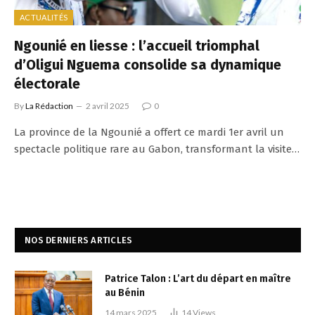
ACTUALITÉS
Ngounié en liesse : l’accueil triomphal
d’Oligui Nguema consolide sa dynamique
électorale
By
La Rédaction
2 avril 2025
0
La province de la Ngounié a offert ce mardi 1er avril un
spectacle politique rare au Gabon, transformant la visite…
NOS DERNIERS ARTICLES
Patrice Talon : L’art du départ en maître
au Bénin
14 mars 2025
14
Views