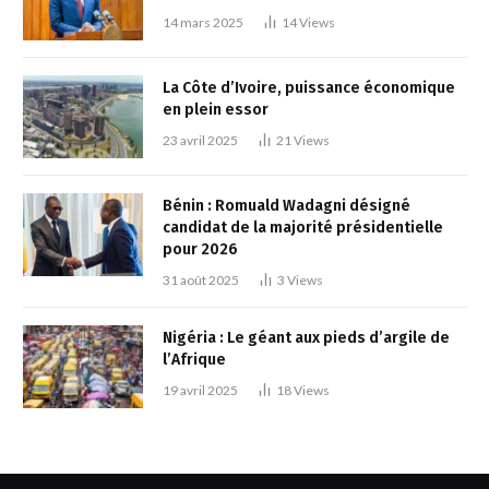
14 mars 2025
14
Views
La Côte d’Ivoire, puissance économique
en plein essor
23 avril 2025
21
Views
Bénin : Romuald Wadagni désigné
candidat de la majorité présidentielle
pour 2026
31 août 2025
3
Views
Nigéria : Le géant aux pieds d’argile de
l’Afrique
19 avril 2025
18
Views